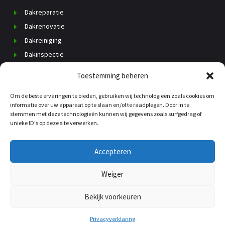
Dakreparatie
Dakrenovatie
Dakreiniging
Dakinspectie
Dak vervangen
Toestemming beheren
Schoorsteenrenovatie
Om de beste ervaringen te bieden, gebruiken wij technologieën zoals cookies om
Daklekkage
informatie over uw apparaat op te slaan en/of te raadplegen. Door in te
Dakisolatie
stemmen met deze technologieën kunnen wij gegevens zoals surfgedrag of
unieke ID's op deze site verwerken.
Dakgoten
Kosten dakdekker
Accepteren
Weiger
© copyright 2025 |
Dakspecialist-Reuver.nl
Bekijk voorkeuren
sitemap
Privacverklaring
Privacyverklaring