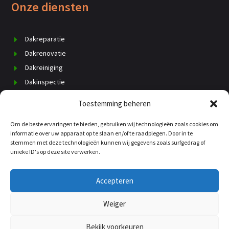
Onze diensten
Dakreparatie
Dakrenovatie
Dakreiniging
Dakinspectie
Dak vervangen
Toestemming beheren
Schoorsteenrenovatie
Daklekkage
Om de beste ervaringen te bieden, gebruiken wij technologieën zoals cookies om
informatie over uw apparaat op te slaan en/of te raadplegen. Door in te
Dakisolatie
stemmen met deze technologieën kunnen wij gegevens zoals surfgedrag of
unieke ID's op deze site verwerken.
Dakgoten
Kosten dakdekker
Accepteren
Weiger
© copyright 2025 |
Dakspecialist-Reuver.nl
Bekijk voorkeuren