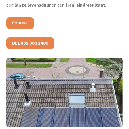
een
lange levensduur
en een
fraai eindresultaat
.
Contact
BEL 085 303 2400