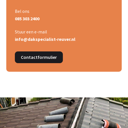
Bel ons
085 303 2400
Stuur een e-mail
info@dakspecialist-reuver.nl
Contactformulier