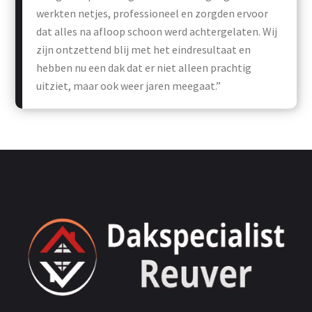
werkten netjes, professioneel en zorgden ervoor
dat alles na afloop schoon werd achtergelaten. Wij
zijn ontzettend blij met het eindresultaat en
hebben nu een dak dat er niet alleen prachtig
uitziet, maar ook weer jaren meegaat.”