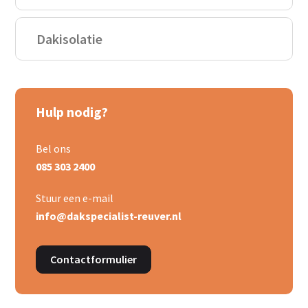
Dakisolatie
Hulp nodig?
Bel ons
085 303 2400
Stuur een e-mail
info@dakspecialist-reuver.nl
Contactformulier